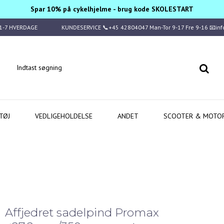
Spar 10% på cykelhjelme - brug kode SKOLESTART
1-7 HVERDAGE
KUNDESERVICE 📞+45 42804047 Man-Tor 9-17 Fre 9-16 📧in
TØJ
VEDLIGEHOLDELSE
ANDET
SCOOTER & MOTO
Affjedret sadelpind Promax