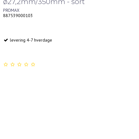
ø27,2mm/350mm - sort
PROMAX
887539000103
levering 4-7 hverdage