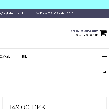
fo@cykelonline.dk
DANSK WEBSHOP siden 2017
DIN INDKØBSKURV
0 varer 0,00 DKK
RCYKEL
BIL
149,00 DKK