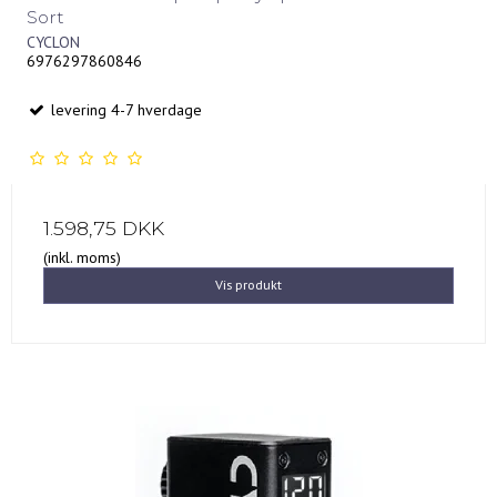
Sort
CYCLON
6976297860846
levering 4-7 hverdage
1.598,75 DKK
(inkl. moms)
Vis produkt