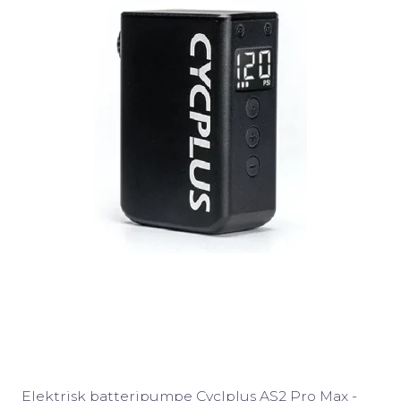
Elektrisk batteripumpe Cyclplus AS2 Pro Max -