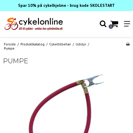
Spar 10% på cykelhjelme - brug kode SKOLESTART
0
Forside
/
Produktkatalog
/
Cykeltilbehør
/
Udstyr
/
Pumpe
PUMPE