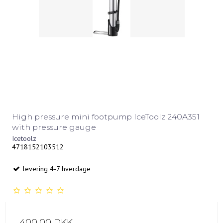
High pressure mini footpump IceToolz 240A351
with pressure gauge
Icetoolz
4718152103512
levering 4-7 hverdage
400,00 DKK