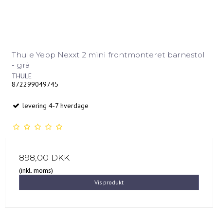
Thule Yepp Nexxt 2 mini frontmonteret barnestol
- grå
THULE
872299049745
levering 4-7 hverdage
898,00 DKK
(inkl. moms)
Vis produkt