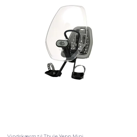
Vindskærm til Thule Yepp Mini