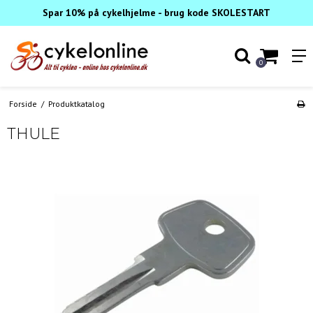
Spar 10% på cykelhjelme - brug kode SKOLESTART
0
Forside
/
Produktkatalog
THULE