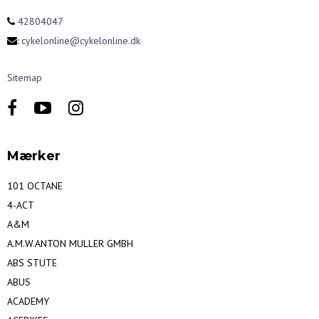
42804047
:
cykelonline@cykelonline.dk
Sitemap
Mærker
101 OCTANE
4-ACT
A&M
A.M.W.ANTON MULLER GMBH
ABS STUTE
ABUS
ACADEMY