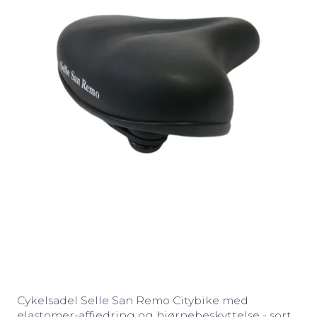
Cykelsadel Selle San Remo Citybike med
elastomer-affjedring og hjørnebeskyttelse - sort