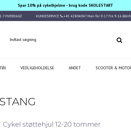
Spar 10% på cykelhjelme - brug kode SKOLESTART
1-7 HVERDAGE
KUNDESERVICE 📞+45 42804047 Man-Tor 9-17 Fre 9-16 📧in
TØJ
VEDLIGEHOLDELSE
ANDET
SCOOTER & MOTO
ESTANG
Cykel støttehjul 12-20 tommer