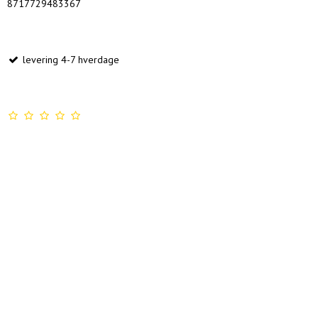
8717729483367
levering 4-7 hverdage