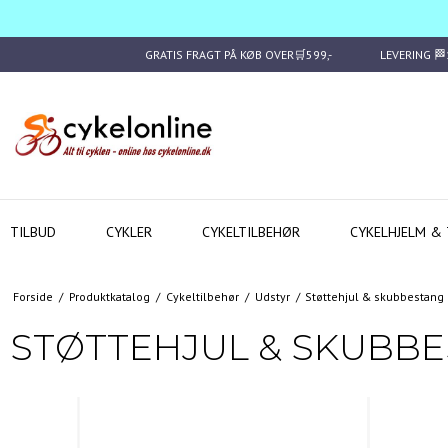
GRATIS FRAGT PÅ KØB OVER🛒599,-
LEVERING 
TILBUD
CYKLER
CYKELTILBEHØR
CYKELHJELM & 
Forside
/
Produktkatalog
/
Cykeltilbehør
/
Udstyr
/
Støttehjul & skubbestang
STØTTEHJUL & SKUBB