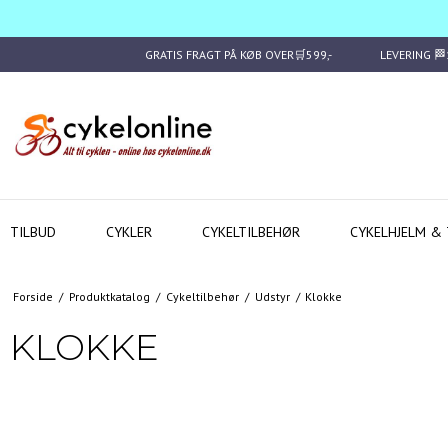
GRATIS FRAGT PÅ KØB OVER🛒599,-
LEVERING 
TILBUD
CYKLER
CYKELTILBEHØR
CYKELHJELM & 
Forside
/
Produktkatalog
/
Cykeltilbehør
/
Udstyr
/
Klokke
KLOKKE