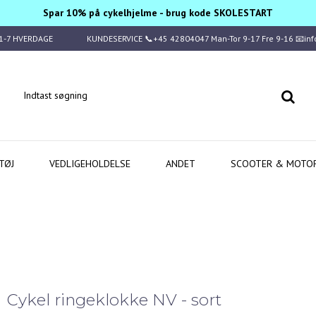
Spar 10% på cykelhjelme - brug kode SKOLESTART
1-7 HVERDAGE
KUNDESERVICE 📞+45 42804047 Man-Tor 9-17 Fre 9-16 📧in
TØJ
VEDLIGEHOLDELSE
ANDET
SCOOTER & MOTO
Cykel ringeklokke NV - sort