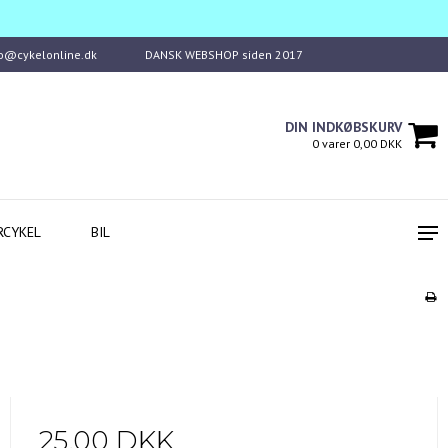
fo@cykelonline.dk
DANSK WEBSHOP siden 2017
DIN INDKØBSKURV
0 varer 0,00 DKK
RCYKEL
BIL
25,00 DKK