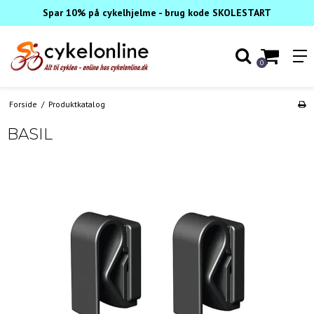
Spar 10% på cykelhjelme - brug kode SKOLESTART
0
Forside
/
Produktkatalog
BASIL