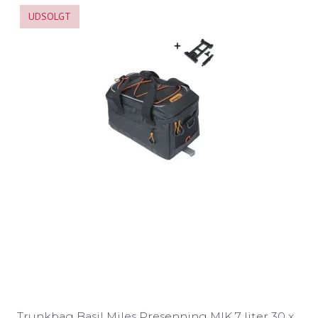
UDSOLGT
Trunkbag Basil Miles Presenning MIK 7 liter 30 x