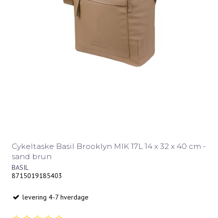
Cykeltaske Basil Brooklyn MIK 17L 14 x 32 x 40 cm -
sand brun
BASIL
8715019185403
levering 4-7 hverdage