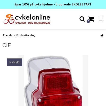
Spar 10% på cykelhjelme - brug kode SKOLESTART
0
Forside
/
Produktkatalog
CIF
NYHED