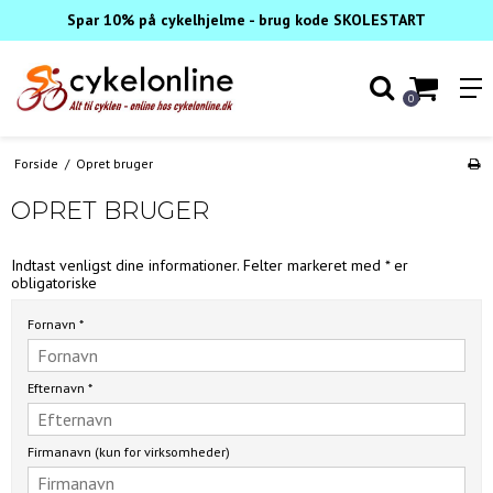
Spar 10% på cykelhjelme - brug kode SKOLESTART
0
Forside
/
Opret bruger
OPRET BRUGER
Indtast venligst dine informationer. Felter markeret med * er
obligatoriske
Fornavn
*
Efternavn
*
Firmanavn (kun for virksomheder)