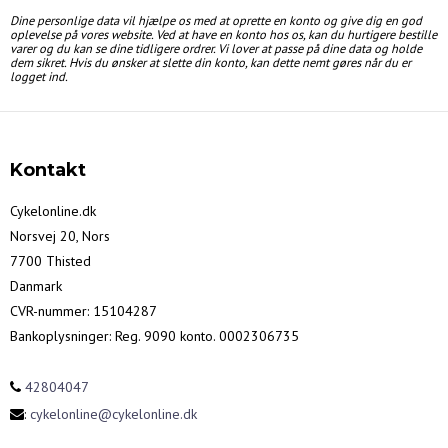
Dine personlige data vil hjælpe os med at oprette en konto og give dig en god
oplevelse på vores website. Ved at have en konto hos os, kan du hurtigere bestille
varer og du kan se dine tidligere ordrer. Vi lover at passe på dine data og holde
dem sikret. Hvis du ønsker at slette din konto, kan dette nemt gøres når du er
logget ind.
Kontakt
Cykelonline.dk
Norsvej 20, Nors
7700 Thisted
Danmark
CVR-nummer
:
15104287
Bankoplysninger
:
Reg. 9090 konto. 0002306735
42804047
:
cykelonline@cykelonline.dk