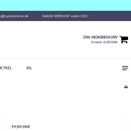
fo@cykelonline.dk
DANSK WEBSHOP siden 2017
DIN INDKØBSKURV
0 varer 0,00 DKK
RCYKEL
BIL
39,00 DKK