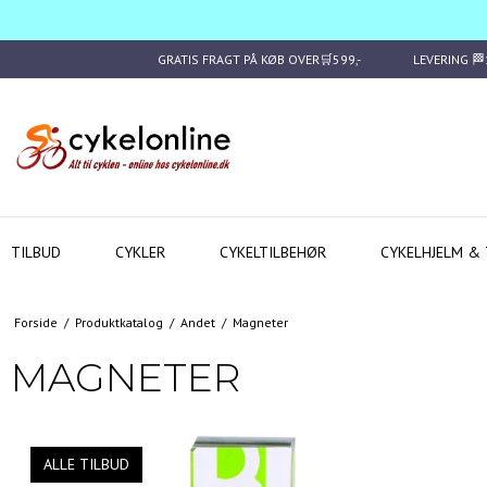
GRATIS FRAGT PÅ KØB OVER🛒599,-
LEVERING 
TILBUD
CYKLER
CYKELTILBEHØR
CYKELHJELM & 
Forside
/
Produktkatalog
/
Andet
/
Magneter
MAGNETER
ALLE TILBUD