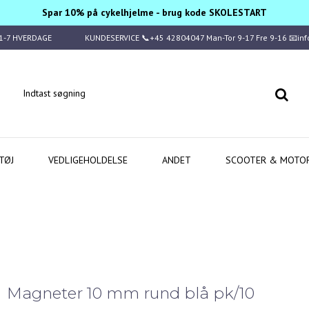
Spar 10% på cykelhjelme - brug kode SKOLESTART
1-7 HVERDAGE
KUNDESERVICE 📞+45 42804047 Man-Tor 9-17 Fre 9-16 📧in
TØJ
VEDLIGEHOLDELSE
ANDET
SCOOTER & MOTO
Magneter 10 mm rund blå pk/10