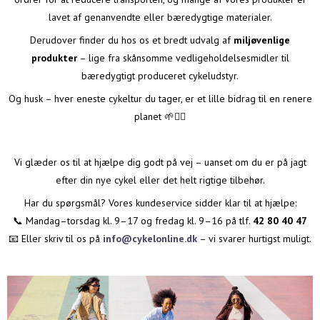
lavet af genanvendte eller bæredygtige materialer.
Derudover finder du hos os et bredt udvalg af
miljøvenlige
produkter
– lige fra skånsomme vedligeholdelsesmidler til
bæredygtigt produceret cykeludstyr.
Og husk – hver eneste cykeltur du tager, er et lille bidrag til en renere
planet 🌱🚴‍♂️
Vi glæder os til at hjælpe dig godt på vej – uanset om du er på jagt
efter din nye cykel eller det helt rigtige tilbehør.
Har du spørgsmål? Vores kundeservice sidder klar til at hjælpe:
📞 Mandag–torsdag kl. 9–17 og fredag kl. 9–16 på tlf.
42 80 40 47
📧 Eller skriv til os på
info@cykelonline.dk
– vi svarer hurtigst muligt.