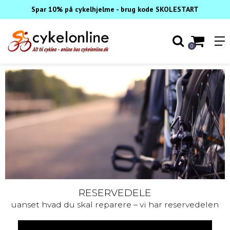
Spar 10% på cykelhjelme - brug kode SKOLESTART
0
TASKER, KURVE OG KASSER
til ethvert behov og situation
TJEK UDVALGET HER