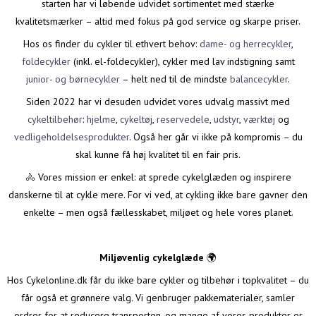
starten har vi løbende udvidet sortimentet med stærke
kvalitetsmærker – altid med fokus på god service og skarpe priser.
Hos os finder du cykler til ethvert behov:
dame- og herrecykler
,
foldecykler
(inkl. el-foldecykler), cykler med lav indstigning samt
junior- og børnecykler
– helt ned til de mindste
balancecykler
.
Siden 2022 har vi desuden udvidet vores udvalg massivt med
cykeltilbehør
:
hjelme
,
cykeltøj
,
reservedele
,
udstyr
,
værktøj
og
vedligeholdelsesprodukter
. Også her går vi ikke på kompromis – du
skal kunne få høj kvalitet til en fair pris.
🚴 Vores mission er enkel: at sprede cykelglæden og inspirere
danskerne til at cykle mere. For vi ved, at cykling ikke bare gavner den
enkelte – men også fællesskabet, miljøet og hele vores planet.
Miljøvenlig cykelglæde
🌍
Hos Cykelonline.dk får du ikke bare cykler og tilbehør i topkvalitet – du
får også et grønnere valg. Vi genbruger pakkematerialer, samler
ordrer for at reducere transporten, og mange af vores produkter er