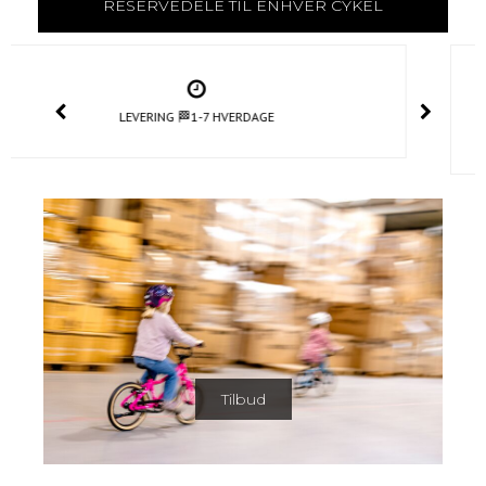
KUNDESERVICE 📞+45 42804047 Man-Tor 9-17 Fre 9-16 📧
info@cykelonline.dk
Tilbud