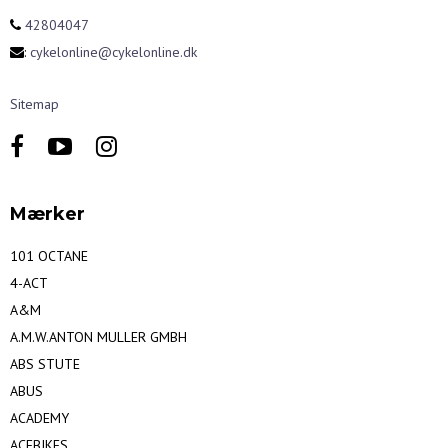
42804047
:
cykelonline@cykelonline.dk
Sitemap
Mærker
101 OCTANE
4-ACT
A&M
A.M.W.ANTON MULLER GMBH
ABS STUTE
ABUS
ACADEMY
ACEBIKES