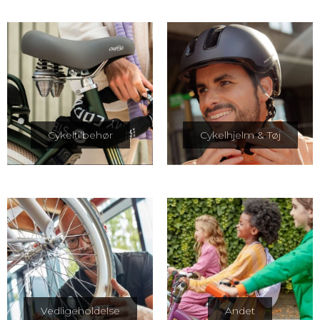
Cykeltilbehør
Cykelhjelm & Tøj
Vedligeholdelse
Andet