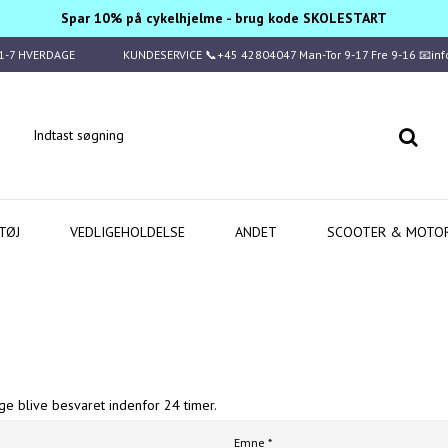
Spar 10% på cykelhjelme - brug kode SKOLESTART
1-7 HVERDAGE
KUNDESERVICE 📞+45 42804047 Man-Tor 9-17 Fre 9-16 📧in
TØJ
VEDLIGEHOLDELSE
ANDET
SCOOTER & MOTO
e blive besvaret indenfor 24 timer.
Emne
*