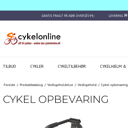
GRATIS FRAGT PÅ KØB OVER🛒599,-
LEVERING 
TILBUD
CYKLER
CYKELTILBEHØR
CYKELHJELM & 
Forside
/
Produktkatalog
/
Vedligeholdelse
/
Vedligehold
/
Cykel opbevaring
CYKEL OPBEVARING