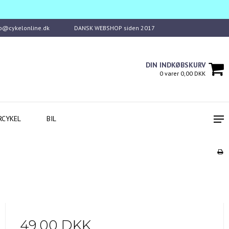
fo@cykelonline.dk
DANSK WEBSHOP siden 2017
DIN INDKØBSKURV
0 varer 0,00 DKK
RCYKEL
BIL
49,00 DKK