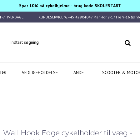
Spar 10% på cykelhjelme - brug kode SKOLESTART
1-7 HVERDAGE
KUNDESERVICE 📞+45 42804047 Man-Tor 9-17 Fre 9-16 📧in
TØJ
VEDLIGEHOLDELSE
ANDET
SCOOTER & MOTO
Wall Hook Edge cykelholder til væg -