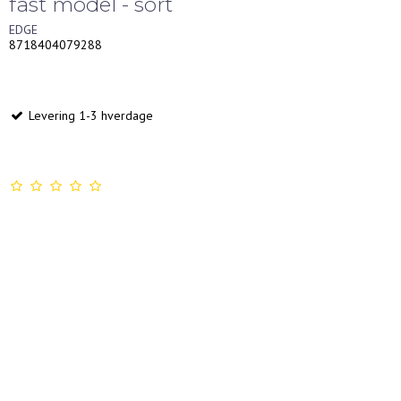
fast model - sort
EDGE
8718404079288
Levering 1-3 hverdage